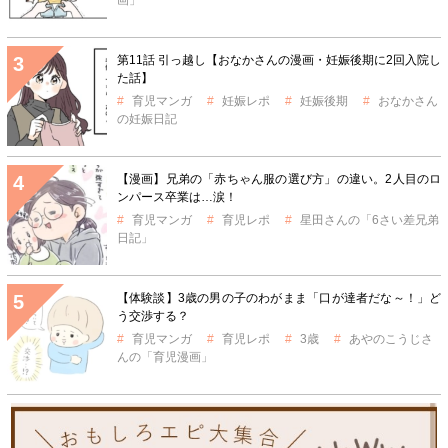
第11話 引っ越し【おなかさんの漫画・妊娠後期に2回入院し
た話】
育児マンガ
妊娠レポ
妊娠後期
おなかさん
の妊娠日記
【漫画】兄弟の「赤ちゃん服の選び方」の違い。2人目のロ
ンパース卒業は…涙！
育児マンガ
育児レポ
星田さんの「6さい差兄弟
日記」
【体験談】3歳の男の子のわがまま「口が達者だな～！」ど
う交渉する？
育児マンガ
育児レポ
3歳
あやのこうじさ
んの「育児漫画」