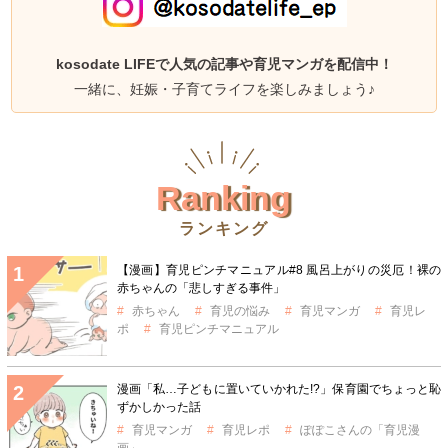
kosodate LIFEで人気の記事や育児マンガを配信中！
一緒に、妊娠・子育てライフを楽しみましょう♪
Ranking
ランキング
【漫画】育児ピンチマニュアル#8 風呂上がりの災厄！裸の
赤ちゃんの「悲しすぎる事件」
赤ちゃん
育児の悩み
育児マンガ
育児レ
ポ
育児ピンチマニュアル
漫画「私…子どもに置いていかれた!?」保育園でちょっと恥
ずかしかった話
育児マンガ
育児レポ
ぽぽこさんの「育児漫
画」