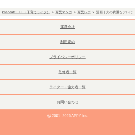
kosodate LIFE（子育てライフ）
>
育児マンガ
>
育児レポ
> 漫画｜夫の貴重なデレに
運営会社
利用規約
プライバシーポリシー
監修者一覧
ライター・協力者一覧
お問い合わせ
©
2001 -2026 APPY, Inc.