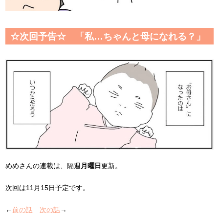
☆次回予告☆ 「私…ちゃんと母になれる？」
めめさんの連載は、隔週
月曜日
更新。
次回は11月15日予定です。
←
前の話
次の話
→