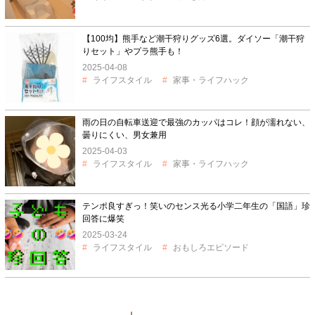
【100均】熊手など潮干狩りグッズ6選。ダイソー「潮干狩
りセット」やプラ熊手も！
2025-04-08
ライフスタイル
家事・ライフハック
雨の日の自転車送迎で最強のカッパはコレ！顔が濡れない、
曇りにくい、男女兼用
2025-04-03
ライフスタイル
家事・ライフハック
テンポ良すぎっ！笑いのセンス光る小学二年生の「国語」珍
回答に爆笑
2025-03-24
ライフスタイル
おもしろエピソード