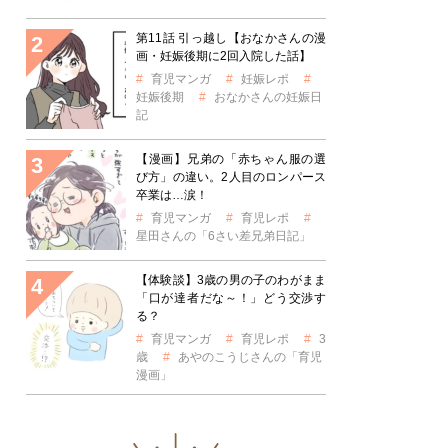
第11話 引っ越し【おなかさんの漫
画・妊娠後期に2回入院した話】
育児マンガ
妊娠レポ
妊娠後期
おなかさんの妊娠日
記
【漫画】兄弟の「赤ちゃん服の選
び方」の違い。2人目のロンパース
卒業は…涙！
育児マンガ
育児レポ
星田さんの「6さい差兄弟日記」
【体験談】3歳の男の子のわがまま
「口が達者だな～！」どう交渉す
る？
育児マンガ
育児レポ
3
歳
あやのこうじさんの「育児
漫画」