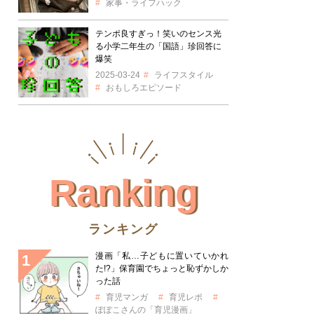
家事・ライフハック
テンポ良すぎっ！笑いのセンス光
る小学二年生の「国語」珍回答に
爆笑
2025-03-24
ライフスタイル
おもしろエピソード
Ranking
ランキング
漫画「私…子どもに置いていかれ
た!?」保育園でちょっと恥ずかしか
った話
育児マンガ
育児レポ
ぽぽこさんの「育児漫画」