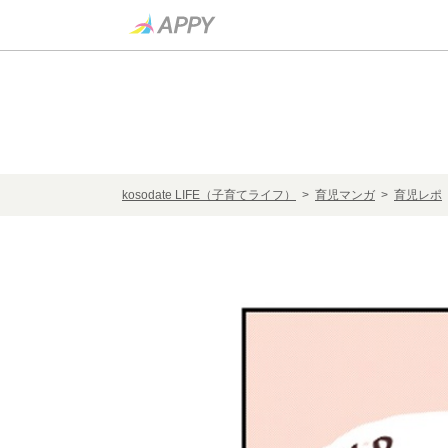
kosodate LIFE（子育てライフ）
>
育児マンガ
>
育児レポ