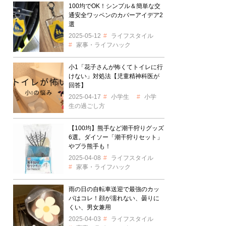
100均でOK！シンプル＆簡単な交
通安全ワッペンのカバーアイデア2
選
2025-05-12
ライフスタイル
家事・ライフハック
小1「花子さんが怖くてトイレに行
けない」対処法【児童精神科医が
回答】
2025-04-17
小学生
小学
生の過ごし方
【100均】熊手など潮干狩りグッズ
6選。ダイソー「潮干狩りセット」
やプラ熊手も！
2025-04-08
ライフスタイル
家事・ライフハック
雨の日の自転車送迎で最強のカッ
パはコレ！顔が濡れない、曇りに
くい、男女兼用
2025-04-03
ライフスタイル