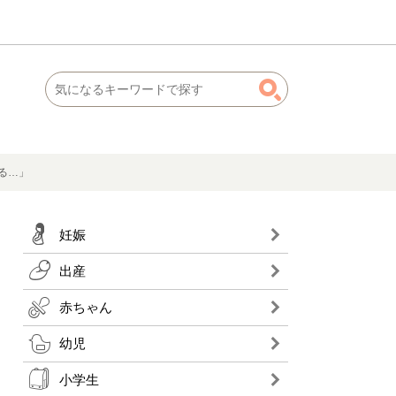
る…」
妊娠
出産
赤ちゃん
幼児
小学生