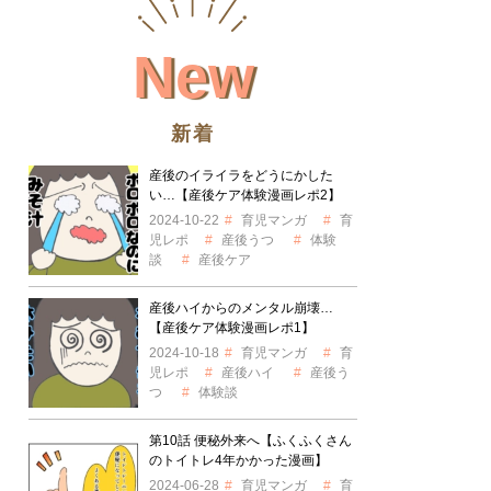
New
新着
産後のイライラをどうにかした
い…【産後ケア体験漫画レポ2】
2024-10-22
育児マンガ
育
児レポ
産後うつ
体験
談
産後ケア
産後ハイからのメンタル崩壊…
【産後ケア体験漫画レポ1】
2024-10-18
育児マンガ
育
児レポ
産後ハイ
産後う
つ
体験談
第10話 便秘外来へ【ふくふくさん
のトイトレ4年かかった漫画】
2024-06-28
育児マンガ
育