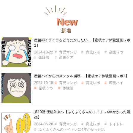
New
新着
産後のイライラをどうにかしたい…【産後ケア体験漫画レポ
2】
2024-10-22
育児マンガ
育児レポ
産後うつ
体験談
産後ケア
産後ハイからのメンタル崩壊…【産後ケア体験漫画レポ1】
2024-10-18
育児マンガ
育児レポ
産後ハイ
産後うつ
体験談
第10話 便秘外来へ【ふくふくさんのトイトレ4年かかった漫
画】
2024-06-28
育児マンガ
育児レポ
トイトレ
ふくふくさんのトイトレに4年かかった話