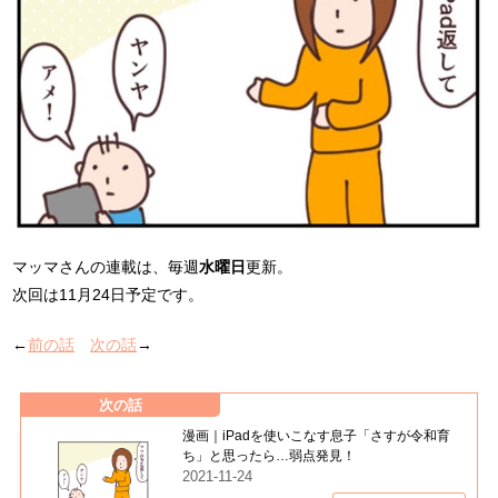
マッマさんの連載は、毎週
水曜日
更新。
次回は11月24日予定です。
←
前の話
次の話
→
次の話
漫画｜iPadを使いこなす息子「さすが令和育
ち」と思ったら…弱点発見！
2021-11-24