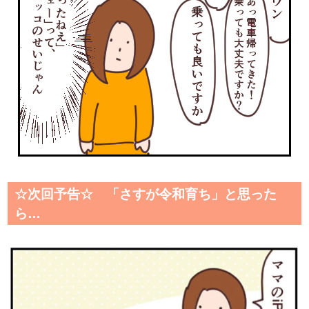
☆次回予告☆ 「さすが令和育ち」と思った
ら…