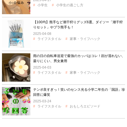
2025-04-17
小学生
小学生の過ごし方
【100均】熊手など潮干狩りグッズ6選。ダイソー「潮干狩
りセット」やプラ熊手も！
2025-04-08
ライフスタイル
家事・ライフハック
雨の日の自転車送迎で最強のカッパはコレ！顔が濡れない、
曇りにくい、男女兼用
2025-04-03
ライフスタイル
家事・ライフハック
テンポ良すぎっ！笑いのセンス光る小学二年生の「国語」珍
回答に爆笑
2025-03-24
ライフスタイル
おもしろエピソード