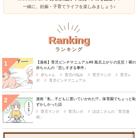
一緒に、妊娠・子育てライフを楽しみましょう♪
Ranking
ランキング
【漫画】育児ピンチマニュアル#8 風呂上がりの災厄！裸の
赤ちゃんの「悲しすぎる事件」
赤ちゃん
育児の悩み
育児マンガ
育児レ
ポ
育児ピンチマニュアル
漫画「私…子どもに置いていかれた!?」保育園でちょっと恥
ずかしかった話
育児マンガ
育児レポ
ぽぽこさんの「育児漫
画」