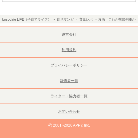
kosodate LIFE（子育てライフ）
>
育児マンガ
>
育児レポ
> 漫画「これが無限列車か
運営会社
利用規約
プライバシーポリシー
監修者一覧
ライター・協力者一覧
お問い合わせ
©
2001 -2026 APPY, Inc.