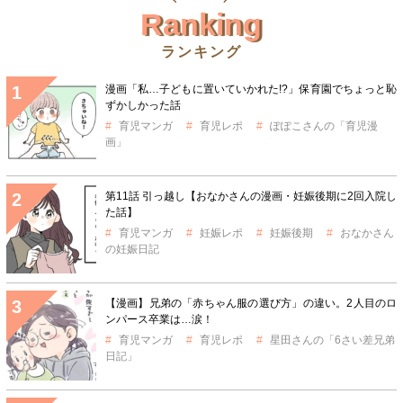
Ranking
ランキング
漫画「私…子どもに置いていかれた!?」保育園でちょっと恥
ずかしかった話
育児マンガ
育児レポ
ぽぽこさんの「育児漫
画」
第11話 引っ越し【おなかさんの漫画・妊娠後期に2回入院し
た話】
育児マンガ
妊娠レポ
妊娠後期
おなかさん
の妊娠日記
【漫画】兄弟の「赤ちゃん服の選び方」の違い。2人目のロ
ンパース卒業は…涙！
育児マンガ
育児レポ
星田さんの「6さい差兄弟
日記」