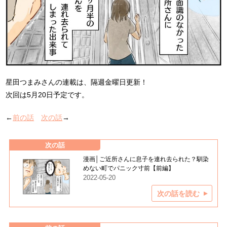
星田つまみさんの連載は、隔週金曜日更新！
次回は5月20日予定です。
←
前の話
次の話
→
次の話
漫画│ご近所さんに息子を連れ去られた？馴染
めない町でパニック寸前【前編】
2022-05-20
次の話を読む