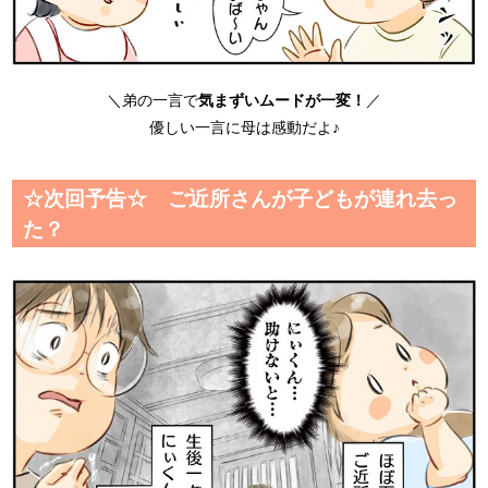
＼弟の一言で
気まずいムードが一変！
／
優しい一言に母は感動だよ♪
☆次回予告☆ ご近所さんが子どもが連れ去っ
た？