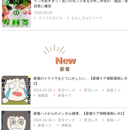
テンポ良すぎっ！笑いのセンス光る小学二年生の「国語」珍
回答に爆笑
2025-03-24
ライフスタイル
おもしろエピソード
New
新着
産後のイライラをどうにかしたい…【産後ケア体験漫画レポ
2】
2024-10-22
育児マンガ
育児レポ
産後うつ
体験談
産後ケア
産後ハイからのメンタル崩壊…【産後ケア体験漫画レポ1】
2024-10-18
育児マンガ
育児レポ
産後ハイ
産後うつ
体験談