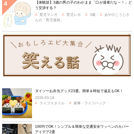
【体験談】3歳の男の子のわがまま「口が達者だな～！」ど
う交渉する？
育児マンガ
育児レポ
3歳
あやのこうじさ
んの「育児漫画」
ダイソーお弁当グッズ23選。簡単＆時短で遠足もOK！
2026-03-18
ライフスタイル
家事・ライフハック
100均でOK！シンプル＆簡単な交通安全ワッペンのカバー
アイデア2選