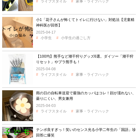
ライフスタイル
家事・ライフハック
小1「花子さんが怖くてトイレに行けない」対処法【児童精
神科医が回答】
2025-04-17
小学生
小学生の過ごし方
【100均】熊手など潮干狩りグッズ6選。ダイソー「潮干狩
りセット」やプラ熊手も！
2025-04-08
ライフスタイル
家事・ライフハック
雨の日の自転車送迎で最強のカッパはコレ！顔が濡れない、
曇りにくい、男女兼用
2025-04-03
ライフスタイル
家事・ライフハック
テンポ良すぎっ！笑いのセンス光る小学二年生の「国語」珍
回答に爆笑