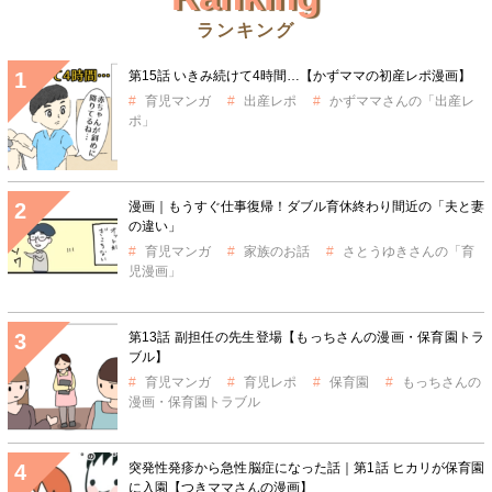
ランキング
第15話 いきみ続けて4時間…【かずママの初産レポ漫画】
育児マンガ
出産レポ
かずママさんの「出産レ
ポ」
漫画｜もうすぐ仕事復帰！ダブル育休終わり間近の「夫と妻
の違い」
育児マンガ
家族のお話
さとうゆきさんの「育
児漫画」
第13話 副担任の先生登場【もっちさんの漫画・保育園トラ
ブル】
育児マンガ
育児レポ
保育園
もっちさんの
漫画・保育園トラブル
突発性発疹から急性脳症になった話｜第1話 ヒカリが保育園
に入園【つきママさんの漫画】