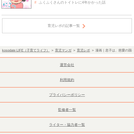
ふくふくさんのトイトレに4年かかった話
育児レポの記事一覧
kosodate LIFE（子育てライフ）
>
育児マンガ
>
育児レポ
> 漫画｜息子は、慈愛の国
運営会社
利用規約
プライバシーポリシー
監修者一覧
ライター・協力者一覧