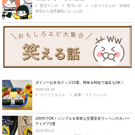
育児マンガ
育児レポ
つきママさんの「突発性
発疹から急性脳症になった話」
ダイソーお弁当グッズ23選。簡単＆時短で遠足もOK！
2026-03-18
ライフスタイル
家事・ライフハック
100均でOK！シンプル＆簡単な交通安全ワッペンのカバー
アイデア2選
2025-05-12