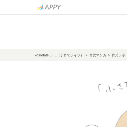
kosodate LIFE（子育てライフ）
>
育児マンガ
>
育児レポ