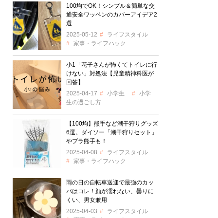
100均でOK！シンプル＆簡単な交
通安全ワッペンのカバーアイデア2
選
2025-05-12
ライフスタイル
家事・ライフハック
小1「花子さんが怖くてトイレに行
けない」対処法【児童精神科医が
回答】
2025-04-17
小学生
小学
生の過ごし方
【100均】熊手など潮干狩りグッズ
6選。ダイソー「潮干狩りセット」
やプラ熊手も！
2025-04-08
ライフスタイル
家事・ライフハック
雨の日の自転車送迎で最強のカッ
パはコレ！顔が濡れない、曇りに
くい、男女兼用
2025-04-03
ライフスタイル