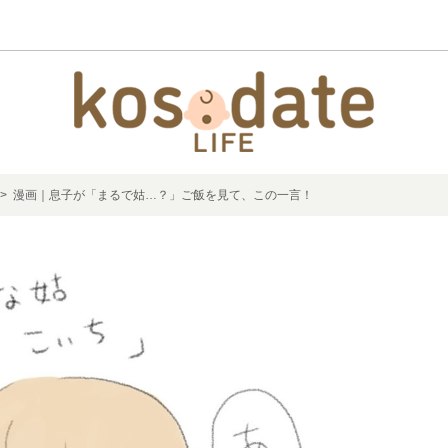
> 漫画｜息子が「まるで姑…？」ご飯を見て、この一言！