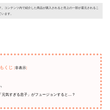
す。コンテンツ内で紹介した商品が購入されると売上の一部が還元されるこ
ています。
もくじ
非表示
[
]
い
「元気すぎる息子」がフュージョンすると…？