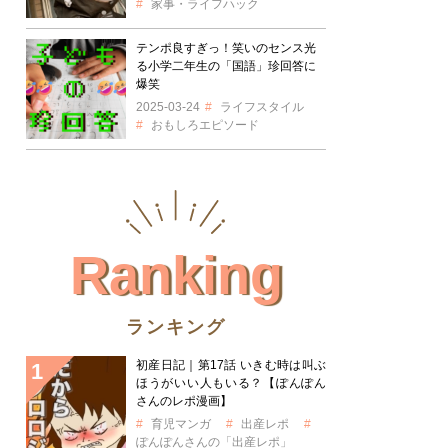
家事・ライフハック
テンポ良すぎっ！笑いのセンス光
る小学二年生の「国語」珍回答に
爆笑
2025-03-24
ライフスタイル
おもしろエピソード
Ranking
ランキング
初産日記｜第17話 いきむ時は叫ぶ
ほうがいい人もいる？【ぽんぽん
さんのレポ漫画】
育児マンガ
出産レポ
ぽんぽんさんの「出産レポ」