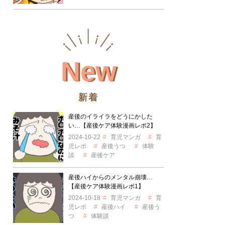
New
新着
産後のイライラをどうにかした
い…【産後ケア体験漫画レポ2】
2024-10-22
育児マンガ
育
児レポ
産後うつ
体験
談
産後ケア
産後ハイからのメンタル崩壊…
【産後ケア体験漫画レポ1】
2024-10-18
育児マンガ
育
児レポ
産後ハイ
産後う
つ
体験談