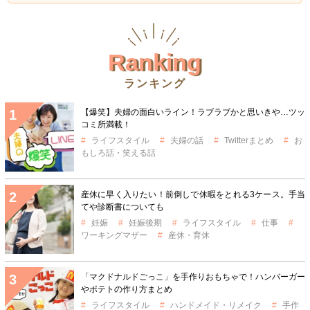
Ranking
ランキング
【爆笑】夫婦の面白いライン！ラブラブかと思いきや…ツッ
コミ所満載！
ライフスタイル
夫婦の話
Twitterまとめ
お
もしろ話・笑える話
産休に早く入りたい！前倒しで休暇をとれる3ケース。手当
てや診断書についても
妊娠
妊娠後期
ライフスタイル
仕事
ワーキングマザー
産休・育休
「マクドナルドごっこ」を手作りおもちゃで！ハンバーガー
やポテトの作り方まとめ
ライフスタイル
ハンドメイド・リメイク
手作