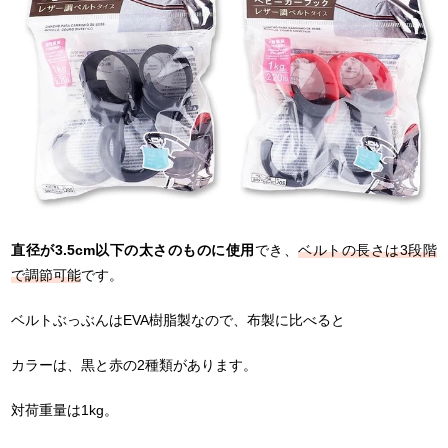
直径が3.5cm以下の太さのものに使用
でき、
ベルトの長さは3段階
で調節可能
です。
ベルトぶっぶんはEVA樹脂製なので、布製に比べると
カラーは、黒と赤の2種類があります。
対荷重量は1kg。