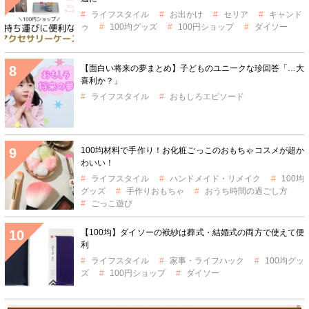
ライフスタイル
お出かけ
セリア
キャンド
ゥ
100均グッズ
100円ショップ
ダイソー
【面白い将来の夢まとめ】子どものユニークな珍回答「…大
喜利か？」
ライフスタイル
おもしろエピソード
100均材料で手作り！お化粧ごっこのおもちゃコスメが超か
わいい！
ライフスタイル
ハンドメイド・リメイク
100均
グッズ
手作りおもちゃ
おうち時間の過ごし方
ごっこ遊び
【100均】ダイソーの袱紗は葬式・結婚式の両方で使えて便
利
ライフスタイル
家事・ライフハック
100均グッ
ズ
100円ショップ
ダイソー