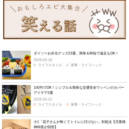
ダイソーお弁当グッズ23選。簡単＆時短で遠足もOK！
2026-03-18
ライフスタイル
家事・ライフハック
100均でOK！シンプル＆簡単な交通安全ワッペンのカバー
アイデア2選
2025-05-12
ライフスタイル
家事・ライフハック
小1「花子さんが怖くてトイレに行けない」対処法【児童精
神科医が回答】