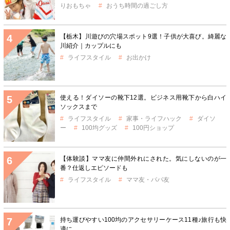
りおもちゃ
おうち時間の過ごし方
【栃木】川遊びの穴場スポット9選！子供が大喜び。綺麗な
川紹介｜カップルにも
ライフスタイル
お出かけ
使える！ダイソーの靴下12選。ビジネス用靴下から白ハイ
ソックスまで
ライフスタイル
家事・ライフハック
ダイソ
ー
100均グッズ
100円ショップ
【体験談】ママ友に仲間外れにされた。気にしないのが一
番？仕返しエピソードも
ライフスタイル
ママ友・パパ友
持ち運びやすい100均のアクセサリーケース11種♪旅行も快
適に