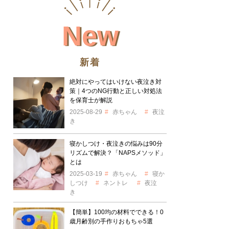
New
新着
絶対にやってはいけない夜泣き対
策｜4つのNG行動と正しい対処法
を保育士が解説
2025-08-29
赤ちゃん
夜泣
き
寝かしつけ・夜泣きの悩みは90分
リズムで解決？「NAPSメソッド」
とは
2025-03-19
赤ちゃん
寝か
しつけ
ネントレ
夜泣
き
【簡単】100均の材料でできる！0
歳月齢別の手作りおもちゃ5選