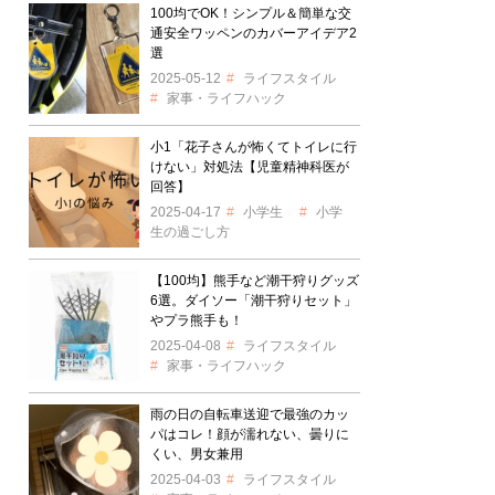
100均でOK！シンプル＆簡単な交
通安全ワッペンのカバーアイデア2
選
2025-05-12
ライフスタイル
家事・ライフハック
小1「花子さんが怖くてトイレに行
けない」対処法【児童精神科医が
回答】
2025-04-17
小学生
小学
生の過ごし方
【100均】熊手など潮干狩りグッズ
6選。ダイソー「潮干狩りセット」
やプラ熊手も！
2025-04-08
ライフスタイル
家事・ライフハック
雨の日の自転車送迎で最強のカッ
パはコレ！顔が濡れない、曇りに
くい、男女兼用
2025-04-03
ライフスタイル