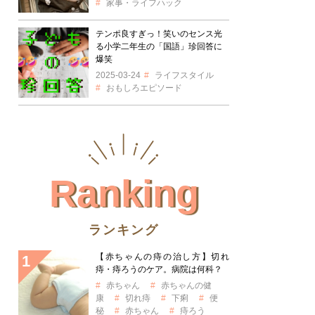
家事・ライフハック
テンポ良すぎっ！笑いのセンス光
る小学二年生の「国語」珍回答に
爆笑
2025-03-24
ライフスタイル
おもしろエピソード
Ranking
ランキング
【赤ちゃんの痔の治し方】切れ
痔・痔ろうのケア。病院は何科？
赤ちゃん
赤ちゃんの健
康
切れ痔
下痢
便
秘
赤ちゃん
痔ろう