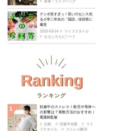
家事・ライフハック
テンポ良すぎっ！笑いのセンス光
る小学二年生の「国語」珍回答に
爆笑
2025-03-24
ライフスタイル
おもしろエピソード
Ranking
ランキング
妊娠中のストレス！胎児や母体へ
の影響は？発散方法のおすすめ｜
看護師監修
妊娠
妊娠中全般
ライ
フスタイル
ストレス解消