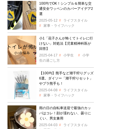
100均でOK！シンプル＆簡単な交
通安全ワッペンのカバーアイデア2
選
2025-05-12
ライフスタイル
家事・ライフハック
小1「花子さんが怖くてトイレに行
けない」対処法【児童精神科医が
回答】
2025-04-17
小学生
小学
生の過ごし方
【100均】熊手など潮干狩りグッズ
6選。ダイソー「潮干狩りセット」
やプラ熊手も！
2025-04-08
ライフスタイル
家事・ライフハック
雨の日の自転車送迎で最強のカッ
パはコレ！顔が濡れない、曇りに
くい、男女兼用
2025-04-03
ライフスタイル