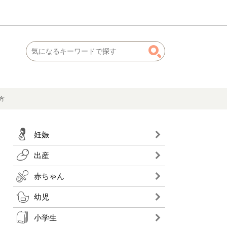
方
妊娠
出産
赤ちゃん
幼児
小学生