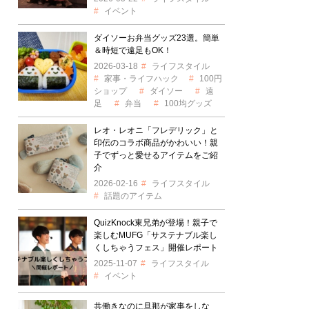
イベント
ダイソーお弁当グッズ23選。簡単
＆時短で遠足もOK！
2026-03-18
ライフスタイル
家事・ライフハック
100円
ショップ
ダイソー
遠
足
弁当
100均グッズ
レオ・レオニ「フレデリック」と
印伝のコラボ商品がかわいい！親
子でずっと愛せるアイテムをご紹
介
2026-02-16
ライフスタイル
話題のアイテム
QuizKnock東兄弟が登場！親子で
楽しむMUFG「サステナブル楽し
くしちゃうフェス」開催レポート
2025-11-07
ライフスタイル
イベント
共働きなのに旦那が家事をしな