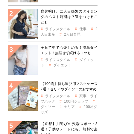
育休明け、二人目妊娠のタイミン
グのベスト時期は？気をつけるこ
とも
ライフスタイル
仕事
2
人目出産
2人目育児
子育て中でも楽しめる！簡単ダイ
エット！無理せず続けるコツも
ライフスタイル
ダイエッ
ト
ダイエット
【100均】持ち運び用マスクケース
7選！セリアやダイソーのおすすめ
ライフスタイル
家事・ライ
フハック
100円ショップ
ダイソー
セリア
100均グ
ッズ
【京都】川遊びの穴場スポット8
選！子供やデートにも。無料で楽