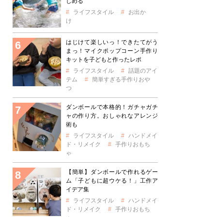
しめる
ライフスタイル
お出か
け
はじけて楽しいっ！できたてがう
まっ！マイクポップコーン手作り
キットを子どもと作ったレポ
ライフスタイル
話題のアイ
テム
簡単すぎる手作りおや
つ
ダンボールで本格的！ガチャガチ
ャの作り方。おしゃれなアレンジ
術も
ライフスタイル
ハンドメイ
ド・リメイク
手作りおもち
ゃ
【簡単】ダンボールで作れるゲー
ム「子どもに超ウケる！」工作ア
イデア集
ライフスタイル
ハンドメイ
ド・リメイク
手作りおもち