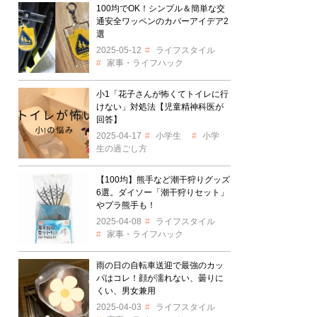
100均でOK！シンプル＆簡単な交
通安全ワッペンのカバーアイデア2
選
2025-05-12
ライフスタイル
家事・ライフハック
小1「花子さんが怖くてトイレに行
けない」対処法【児童精神科医が
回答】
2025-04-17
小学生
小学
生の過ごし方
【100均】熊手など潮干狩りグッズ
6選。ダイソー「潮干狩りセット」
やプラ熊手も！
2025-04-08
ライフスタイル
家事・ライフハック
雨の日の自転車送迎で最強のカッ
パはコレ！顔が濡れない、曇りに
くい、男女兼用
2025-04-03
ライフスタイル