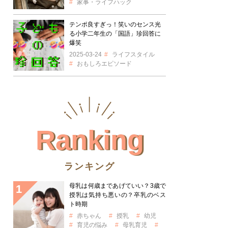
家事・ライフハック
テンポ良すぎっ！笑いのセンス光
る小学二年生の「国語」珍回答に
爆笑
2025-03-24
ライフスタイル
おもしろエピソード
Ranking
ランキング
母乳は何歳まであげていい？3歳で
授乳は気持ち悪いの？卒乳のベス
ト時期
赤ちゃん
授乳
幼児
育児の悩み
母乳育児