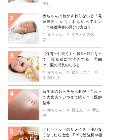
卒乳
赤ちゃんの首がすわらないと「発
達障害」かもしれないってホン
ト？発達障害の見分け方は？
赤ちゃん
赤ちゃんの発
育
【保育士に聞く】生後3ヶ月になっ
て「寝る前に大泣きする」理由
は、脳の成長のしるし
赤ちゃん
寝かしつけ
生後3ヶ月
新生児のおへそから血が！これっ
て大丈夫？いつまで続く？｜医師
監修
赤ちゃん
新生児
新生
児
ベビーベッドのリメイク｜使わな
くなったら改造！DIYで勉強机や棚