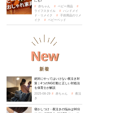
にも♪
赤ちゃん
ベビー用品
ライフスタイル
ハンドメイ
ド・リメイク
子供用品のリメ
イク
ベビーベッド
New
新着
絶対にやってはいけない夜泣き対
策｜4つのNG行動と正しい対処法
を保育士が解説
2025-08-29
赤ちゃん
夜泣
き
寝かしつけ・夜泣きの悩みは90分