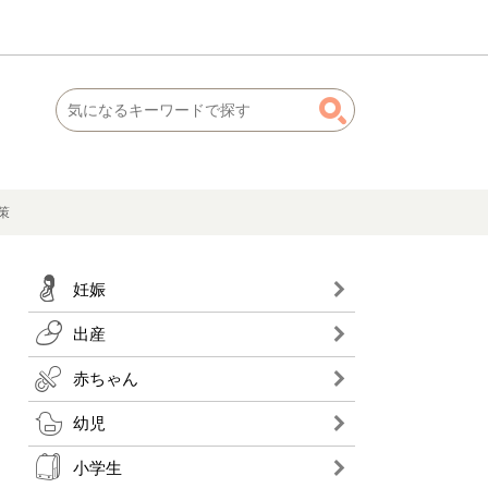
策
妊娠
出産
赤ちゃん
幼児
小学生