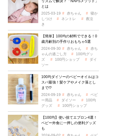
リズムで解決？「NAPSメソッド」
とは
2025-03-19
赤ちゃん
寝か
しつけ
ネントレ
夜泣
き
【簡単】100均の材料でできる！0
歳月齢別の手作りおもちゃ5選
2024-09-30
赤ちゃん
赤ち
ゃんの過ごし方
100均グッ
ズ
100円ショップ
ダイ
ソー
100均ダイソーのベビーオイルはコ
スパ最強！髪ケアやメイク落とし
まで!?
2024-09-19
赤ちゃん
ベビ
ー用品
ダイソー
100均
グッズ
100円ショップ
【100均】使い捨てエプロン4選！
ベビー外食に一押しの便利グッズ
も
2024-09-02
赤ちゃん
ベビ