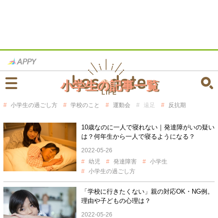
小学生の記事一覧
小学生の過ごし方
学校のこと
運動会
遠足
反抗期
10歳なのに一人で寝れない｜発達障がいの疑い
は？何年生から一人で寝るようになる？
2022-05-26
幼児
発達障害
小学生
小学生の過ごし方
「学校に行きたくない」親の対応OK・NG例。
理由や子どもの心理は？
2022-05-26