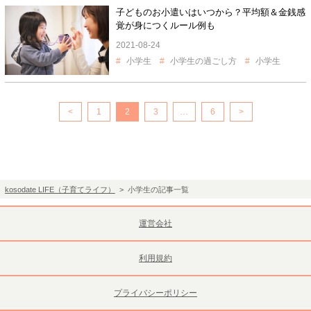
子どものお小遣いはいつから？平均額＆金銭感
覚が身につくルール例も
2021-08-24
小学生
小学生の過ごし方
小学生
<
1
2
3
…
6
>
kosodate LIFE（子育てライフ）
> 小学生の記事一覧
運営会社
利用規約
プライバシーポリシー