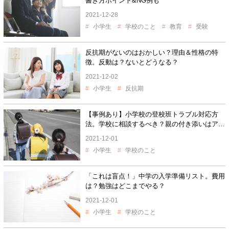
書き方ポイント&NG例も
2021-12-28
小学生
学校のこと
教育
受験
反抗期がないのはおかしい？理由＆性格の特
徴。反動は？ないとどうなる？
2021-12-02
小学生
反抗期
【事例あり】小学校の登校班トラブル対応方
法。学校に相談するべき？親の付き添いはア
リ？
2021-12-01
小学生
学校のこと
「これは盲点！」中学の入学準備リスト。費用
は？勉強はどこまでやる？
2021-12-01
小学生
学校のこと